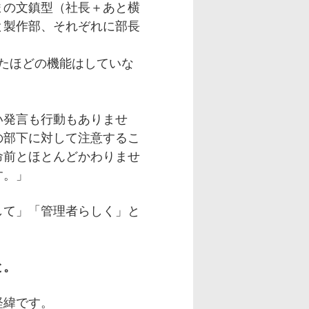
まの文鎮型（社長＋あと横
と製作部、それぞれに部長
たほどの機能はしていな
い発言も行動もありませ
の部下に対して注意するこ
命前とほとんどかわりませ
す。」
して」「管理者らしく」と
、
と。
経緯です。