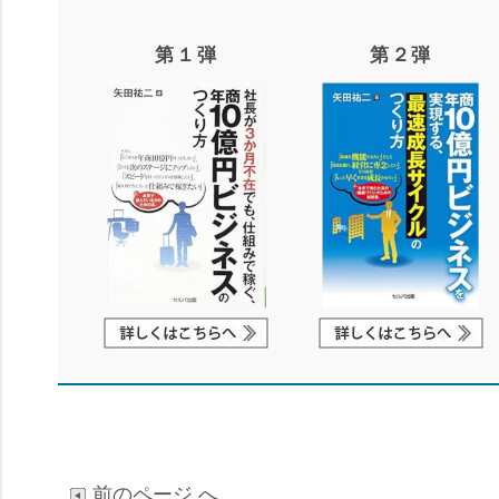
第１弾
第２弾
前のページ へ