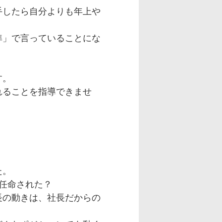
手したら自分よりも年上や
準」で言っていることにな
す。
れることを指導できませ
。
。
た。
に任命された？
長の動きは、社長だからの