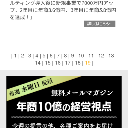
ルティング導入後に新規事業で7000万円アッ
プ。2年目に年商3.6億円、3年目に年商5.8億円
を達成！』
|
1
|
2
|
3
|
4
|
5
|
6
|
7
|
8
|
9
|
10
|
11
|
12
|
13
|
14
|
15
|
16
|
17
|
18
|
19
|