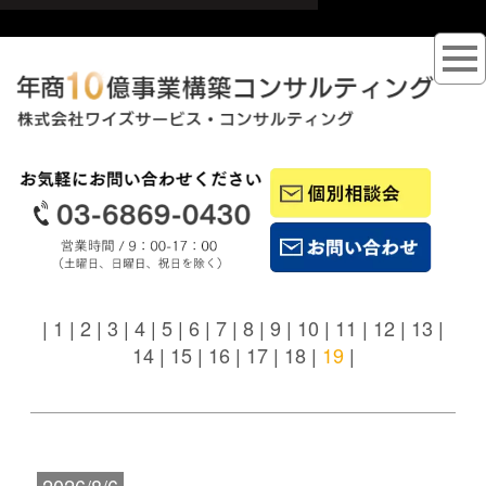
|
1
|
2
|
3
|
4
|
5
|
6
|
7
|
8
|
9
|
10
|
11
|
12
|
13
|
14
|
15
|
16
|
17
|
18
|
19
|
2026/8/6